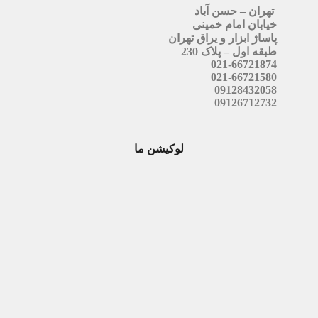
تهران – حسن آباد
خیابان امام خمینی
پاساژ ابزار و یراق تهران
طبقه اول – پلاک 230
021-66721874
021-66721580
09128432058
09126712732
لوکیشن ما