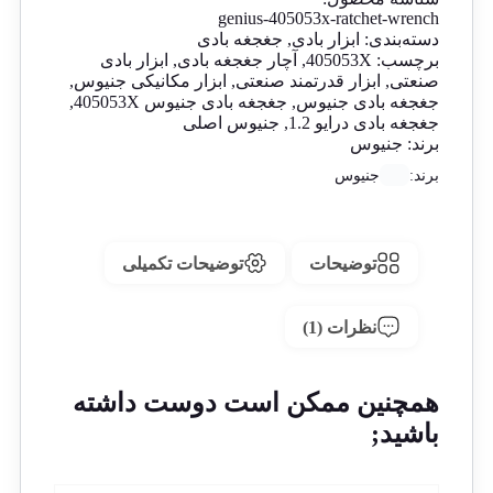
genius-405053x-ratchet-wrench
دسته‌بندی:
ابزار بادی
,
جغجغه بادی
برچسب:
405053X
,
آچار جغجغه بادی
,
ابزار بادی
صنعتی
,
ابزار قدرتمند صنعتی
,
ابزار مکانیکی جنیوس
,
جغجغه بادی جنیوس
,
جغجغه بادی جنیوس 405053X
,
جغجغه بادی درایو 1.2
,
جنیوس اصلی
برند:
جنیوس
برند:
جنیوس
توضیحات
توضیحات تکمیلی
نظرات (1)
همچنین ممکن است دوست داشته
باشید;