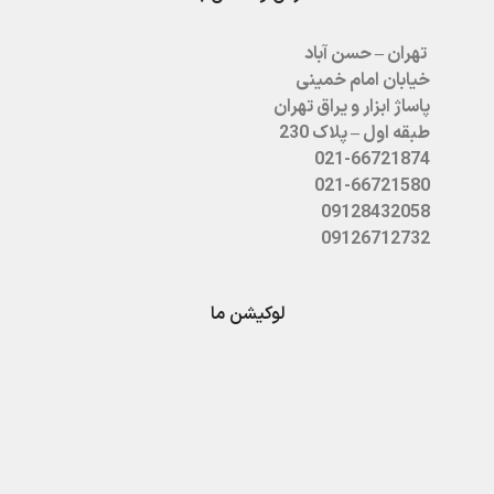
تهران – حسن آباد
خیابان امام خمینی
پاساژ ابزار و یراق تهران
طبقه اول – پلاک 230
021-66721874
021-66721580
09128432058
09126712732
لوکیشن ما