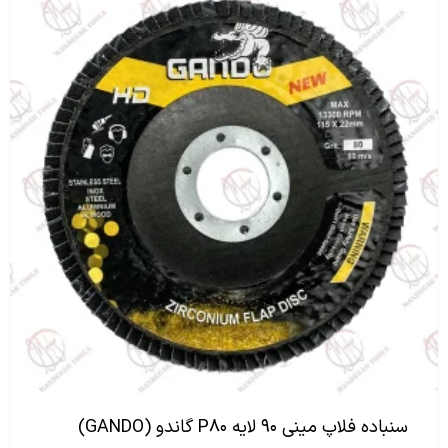
سنباده فلاپ مینی ۹۰ لایه P۸۰ گاندو (GANDO)