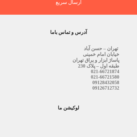
ارسال سریع
آدرس و تماس باما
تهران – حسن آباد
خیابان امام خمینی
پاساژ ابزار و یراق تهران
طبقه اول – پلاک 230
021-66721874
021-66721580
09128432058
09126712732
لوکیشن ما