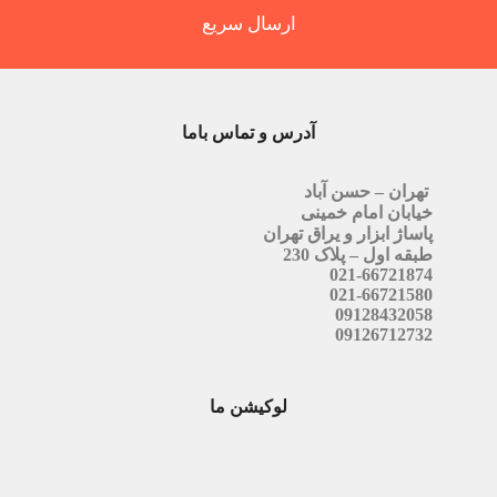
ارسال سریع
آدرس و تماس باما
تهران – حسن آباد
خیابان امام خمینی
پاساژ ابزار و یراق تهران
طبقه اول – پلاک 230
021-66721874
021-66721580
09128432058
09126712732
لوکیشن ما