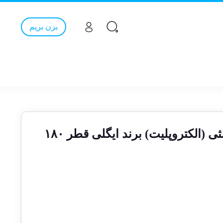
بزن بریم
دیسک وکیوم بریز مثلثی (الکتروپلیت) برند ایگلی قطر ۱۸۰