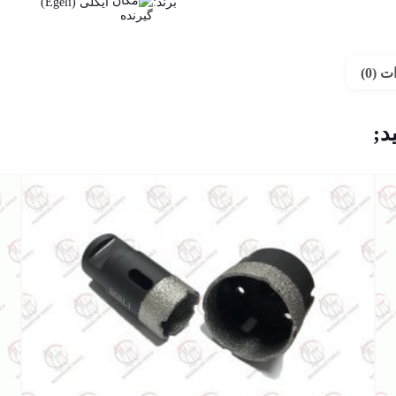
برند:
ایگلی (Egeli)
 (0)
د;