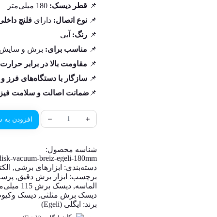
📌
قطر دیسک:
180 میلی‌متر
📌
نوع اتصال:
دارای
فلنچ داخلی
📌
رنگ:
آبی
📌
مناسب برای:
برش و سایش م
📌
مقاومت بالا در برابر حرار
📌
سازگار با دستگاه‌های فرز و 
📌
ضمانت اصالت و سلامت فیزی
افزودن به س
شناسه محصول:
disk-vacuum-breiz-egeli-180mm
دسته‌بندی:
ابزارهای برشی
,
الکت
برچسب:
ابزار برش دقیق
,
پرسلان
الماسه
,
دیسک برش 115 میلی‌متری
دیسک برش مثلثی
,
دیسک وکیوم 
برند:
ایگلی (Egeli)