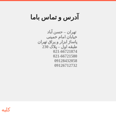
آدرس و تماس باما
تهران – حسن آباد
خیابان امام خمینی
پاساژ ابزار و یراق تهران
طبقه اول – پلاک 230
021-66721874
021-66721580
09128432058
09126712732
کلیه 