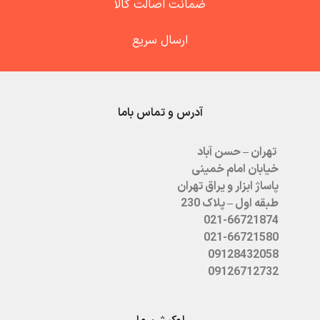
ضمانت اصالت کالا
ارسال سریع
آدرس و تماس باما
تهران – حسن آباد
خیابان امام خمینی
پاساژ ابزار و یراق تهران
طبقه اول – پلاک 230
021-66721874
021-66721580
09128432058
09126712732