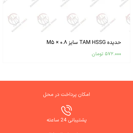
حدیده TAM HSSG سایز M۵ × ۰.۸
۵۷۲.۰۰۰
تومان
امکان پرداخت در محل
پشتیبانی 24 ساعته