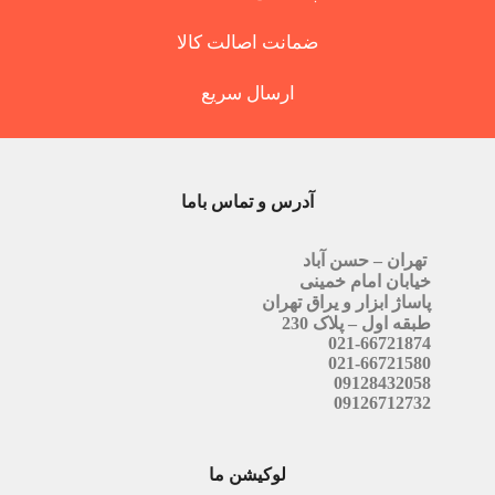
ضمانت اصالت کالا
ارسال سریع
آدرس و تماس باما
تهران – حسن آباد
خیابان امام خمینی
پاساژ ابزار و یراق تهران
طبقه اول – پلاک 230
021-66721874
021-66721580
09128432058
09126712732
لوکیشن ما