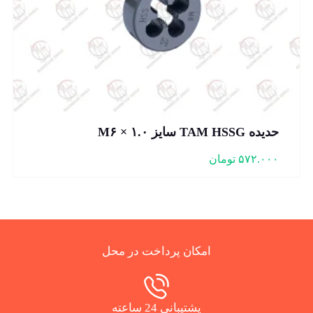
حدیده TAM HSSG سایز M۶ × ۱.۰
۵۷۲.۰۰۰
تومان
امکان پرداخت در محل
پشتیبانی 24 ساعته