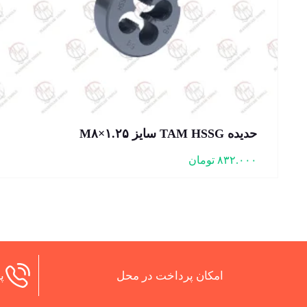
حدیده TAM HSSG سایز M۸×۱.۲۵
۸۳۲.۰۰۰
تومان
امکان پرداخت در محل
پش