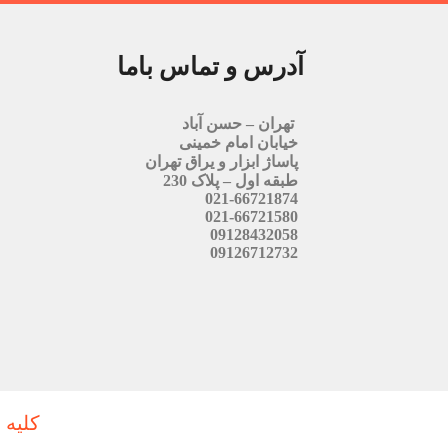
آدرس و تماس باما
تهران – حسن آباد
خیابان امام خمینی
پاساژ ابزار و یراق تهران
طبقه اول – پلاک 230
021-66721874
021-66721580
09128432058
09126712732
کلیه 