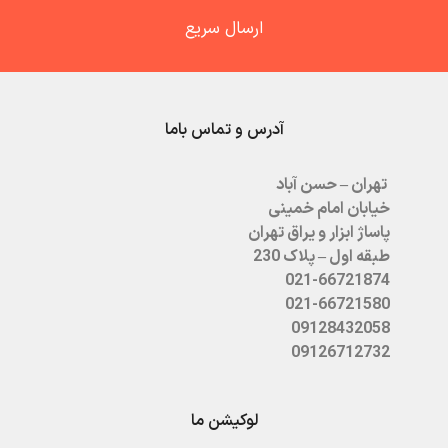
ارسال سریع
آدرس و تماس باما
تهران – حسن آباد
خیابان امام خمینی
پاساژ ابزار و یراق تهران
طبقه اول – پلاک 230
021-66721874
021-66721580
09128432058
09126712732
لوکیشن ما