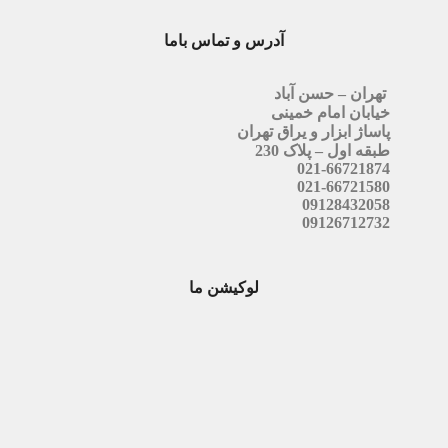
آدرس و تماس باما
تهران – حسن آباد
خیابان امام خمینی
پاساژ ابزار و یراق تهران
طبقه اول – پلاک 230
021-66721874
021-66721580
09128432058
09126712732
لوکیشن ما