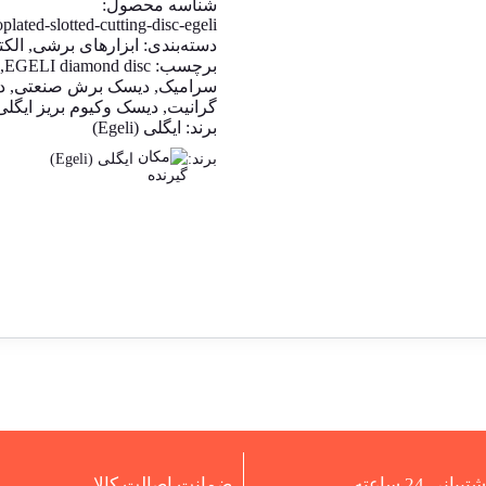
شناسه محصول:
oplated-slotted-cutting-disc-egeli
دسته‌بندی:
ابزارهای برشی
,
الکت
برچسب:
EGELI diamond disc
,
سرامیک
,
دیسک برش صنعتی
,
د
گرانیت
,
دیسک وکیوم بریز ایگلی
برند:
ایگلی (Egeli)
برند:
ایگلی (Egeli)
تیبانی 24 ساعته
ضمانت اصالت کالا