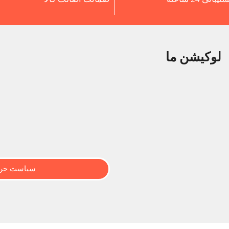
لوکیشن ما
سیاست حری