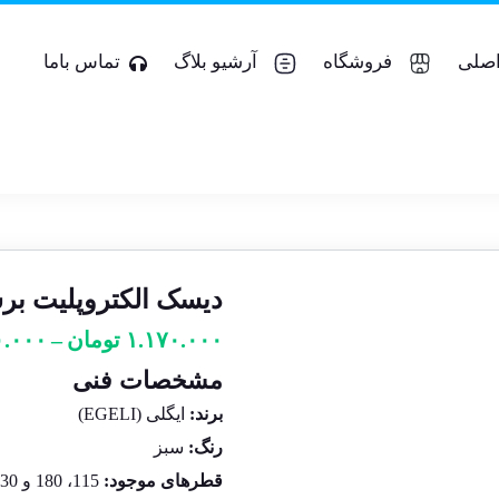
صلی
فروشگاه
آرشیو بلاگ
تماس باما
دیسک الکتروپلیت برشی چ
۱.۱۷۰.۰۰۰
تومان
–
۰.۰۰۰
مشخصات فنی
برند:
ایگلی (EGELI)
رنگ:
سبز
قطرهای موجود:
115، 180 و 230 میلی‌متر