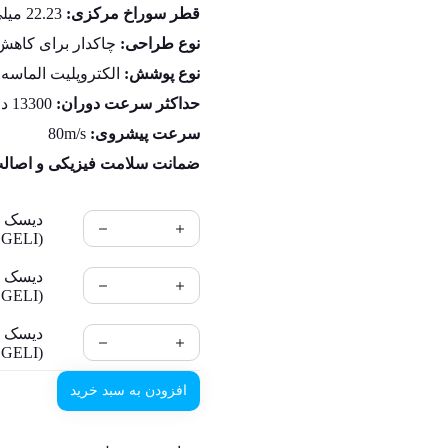
قطر سوراخ مرکزی:
22.23 میلی‌متر
نوع طراحی:
چاکدار برای کاه
نوع پوشش:
الکتروپلیت الماسه
حداکثر سرعت دوران:
13300 دور در دقیقه
سرعت پیشروی:
80m/s
ضمانت سلامت فیزیکی و اصالت 
دیسک ال
(EGELI) قطر 115mm
دیسک ال
(EGELI) قطر 180mm
دیسک ال
(EGELI) قطر 230mm
افزودن به سبد خرید