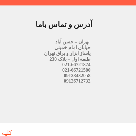
آدرس و تماس باما
تهران – حسن آباد
خیابان امام خمینی
پاساژ ابزار و یراق تهران
طبقه اول – پلاک 230
021-66721874
021-66721580
09128432058
09126712732
کلیه 