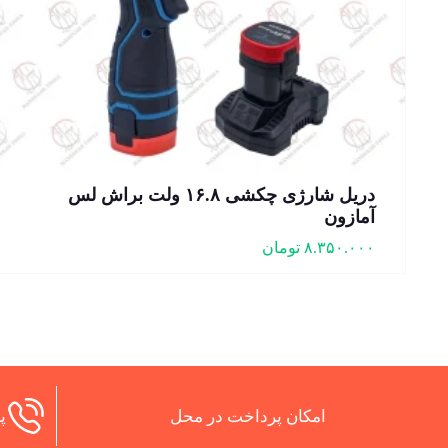
دریل شارژی چکشی ۱۶.۸ ولت براش لس
آمازون
۸.۳۵۰.۰۰۰
تومان
امکان پرداخت در محل
پش