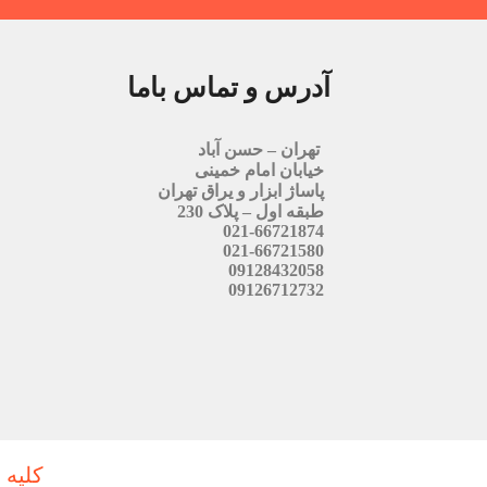
آدرس و تماس باما
تهران – حسن آباد
خیابان امام خمینی
پاساژ ابزار و یراق تهران
طبقه اول – پلاک 230
021-66721874
021-66721580
09128432058
09126712732
کلیه 