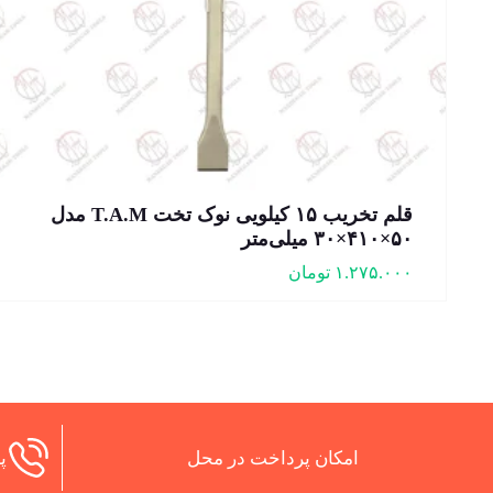
قلم تخریب ۱۵ کیلویی نوک تخت T.A.M مدل
۵۰×۴۱۰×۳۰ میلی‌متر
۱.۲۷۵.۰۰۰
تومان
امکان پرداخت در محل
پش