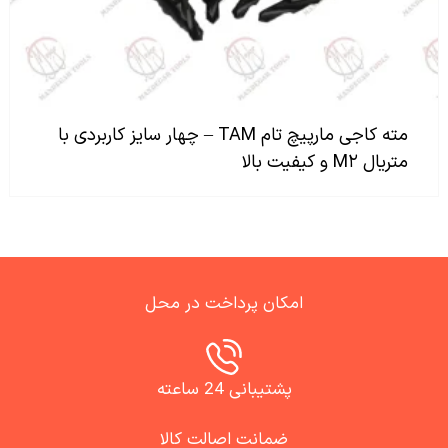
مته کاجی مارپیچ تام TAM – چهار سایز کاربردی با
متریال M۲ و کیفیت بالا
امکان پرداخت در محل
پشتیبانی 24 ساعته
ضمانت اصالت کالا