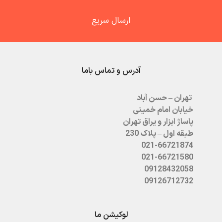
ارسال سریع
آدرس و تماس باما
تهران – حسن آباد
خیابان امام خمینی
پاساژ ابزار و یراق تهران
طبقه اول – پلاک 230
021-66721874
021-66721580
09128432058
09126712732
لوکیشن ما