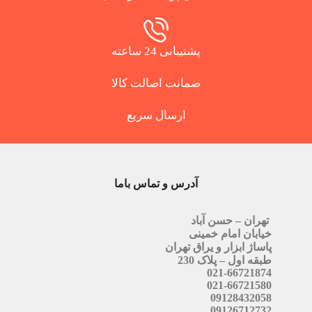
پشتیبانی 24 ساعته
ضمانت اصالت کالا
ارسال سریع
آدرس و تماس باما
تهران – حسن آباد
خیابان امام خمینی
پاساژ ابزار و یراق تهران
طبقه اول – پلاک 230
021-66721874
021-66721580
09128432058
09126712732