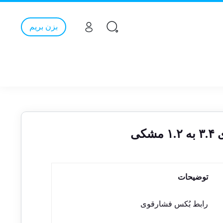
بزن بریم
کی
توضیحات
رابط بُکس فشارقوی