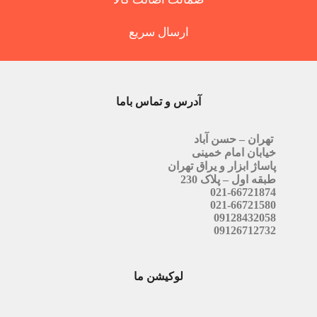
ارسال سریع
آدرس و تماس باما
تهران – حسن آباد
خیابان امام خمینی
پاساژ ابزار و یراق تهران
طبقه اول – پلاک 230
021-66721874
021-66721580
09128432058
09126712732
لوکیشن ما