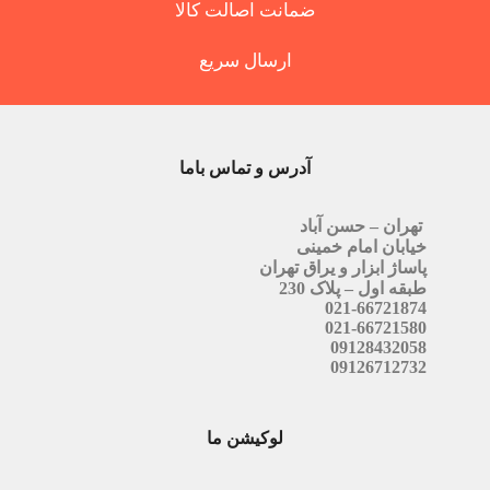
ضمانت اصالت کالا
ارسال سریع
آدرس و تماس باما
تهران – حسن آباد
خیابان امام خمینی
پاساژ ابزار و یراق تهران
طبقه اول – پلاک 230
021-66721874
021-66721580
09128432058
09126712732
لوکیشن ما