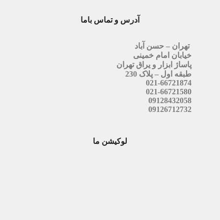
آدرس و تماس باما
تهران – حسن آباد
خیابان امام خمینی
پاساژ ابزار و یراق تهران
طبقه اول – پلاک 230
021-66721874
021-66721580
09128432058
09126712732
لوکیشن ما