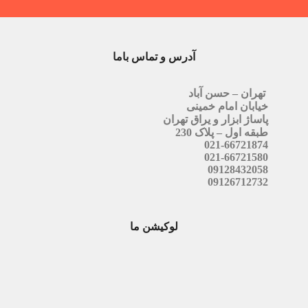
آدرس و تماس باما
تهران – حسن آباد
خیابان امام خمینی
پاساژ ابزار و یراق تهران
طبقه اول – پلاک 230
021-66721874
021-66721580
09128432058
09126712732
لوکیشن ما