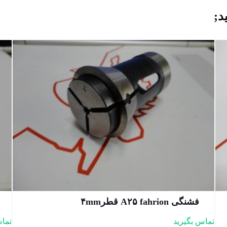
د;
فشنگی A۲۵ fahrion قطر۴mm
تماس بگیرید
تماس