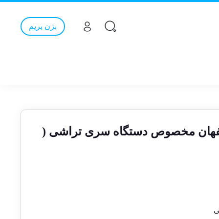
بزن بریم
 گرد A۲۵ اصفهان مخصوص دستگاه سری تراشی (
ی