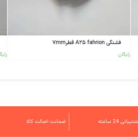
فشنگی A۲۵ fahrion قطر۷mm
رایگان
رایگ
تیبانی 24 ساعته
ضمانت اصالت کالا