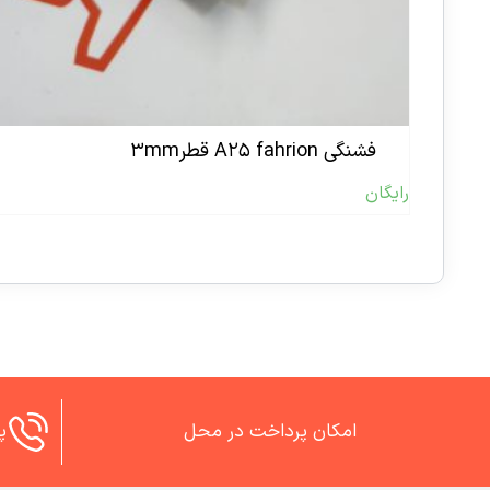
فشنگی A۲۵ fahrion قطر۳mm
رایگان
امکان پرداخت در محل
پش