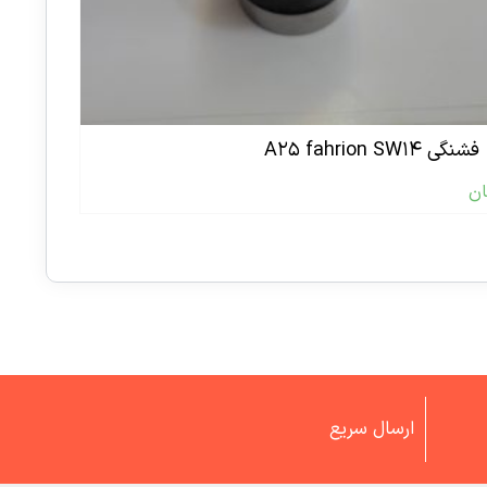
فشنگی A۲۵ fahrion SW۱۴
ان
ارسال سریع