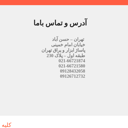
آدرس و تماس باما
تهران – حسن آباد
خیابان امام خمینی
پاساژ ابزار و یراق تهران
طبقه اول – پلاک 230
021-66721874
021-66721580
09128432058
09126712732
کلیه 