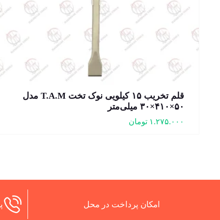
قلم تخریب ۱۵ کیلویی نوک تخت T.A.M مدل
۵۰×۴۱۰×۳۰ میلی‌متر
۱.۲۷۵.۰۰۰
تومان
امکان پرداخت در محل
پش