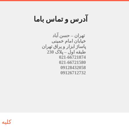
آدرس و تماس باما
تهران – حسن آباد
خیابان امام خمینی
پاساژ ابزار و یراق تهران
طبقه اول – پلاک 230
021-66721874
021-66721580
09128432058
09126712732
کلیه 