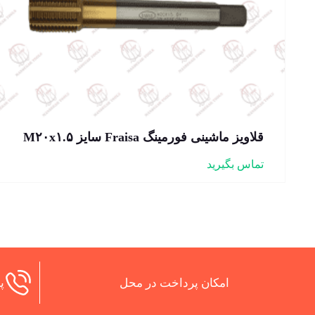
قلاویز ماشینی فورمینگ Fraisa سایز M۲۰x۱.۵
تماس بگیرید
امکان پرداخت در محل
پش