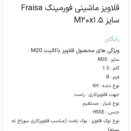
قلاویز ماشینی فورمینگ Fraisa
سایز M۲۰x۱.۵
رایگان
ویژگی های محصول قلاویز باکالیت M20 :
سایز : M20
گام : 1.5
فرم : B
نوع دنده : 6H
جهت قلاویزکاری : راست
نوع شیار : مستقیم
جنس : HSSE
نوع نوک قلاویز : نوک تخت (مناسب قلاویزکاری سوراخ ته
بسته)