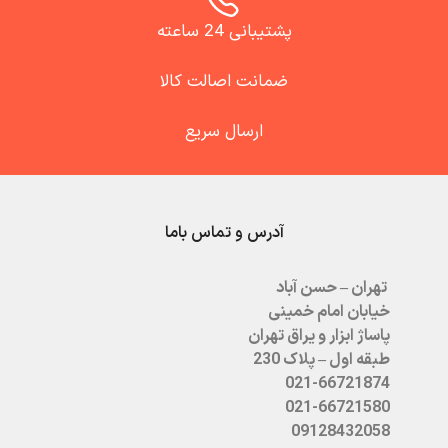
پشتیبانی 24 ساعته
ضمانت اصالت کالا
ارسال سریع
آدرس و تماس باما
تهران – حسن آباد
خیابان امام خمینی
پاساژ ابزار و یراق تهران
طبقه اول – پلاک 230
021-66721874
021-66721580
09128432058