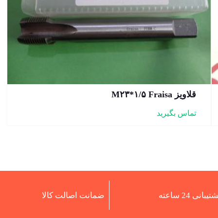
قلاویز M۲۳*۱/۵ Fraisa
تماس بگیرید
تیبانی 24 ساعته
ضمانت اصالت کالا