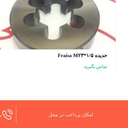
حدیده Fraisa M۲۳*۱/۵
تماس بگیرید
امکان پرداخت در محل
پش