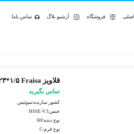
صلی
فروشگاه
آرشیو بلاگ
تماس باما
قلاویز M۲۳*۱/۵ Fraisa
تماس بگیرید
کشور سازنده:سوئیس
جنس:HSSE-V3
نوع دنده:6H
نوع فرم:C