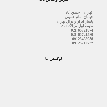
تهران – حسن آباد
خیابان امام خمینی
پاساژ ابزار و یراق تهران
طبقه اول – پلاک 230
021-66721874
021-66721580
09128432058
09126712732
لوکیشن ما