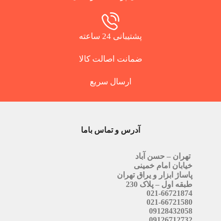
پشتیبانی 24 ساعته
ضمانت اصالت کالا
ارسال سریع
آدرس و تماس باما
تهران – حسن آباد
خیابان امام خمینی
پاساژ ابزار و یراق تهران
طبقه اول – پلاک 230
021-66721874
021-66721580
09128432058
09126712732