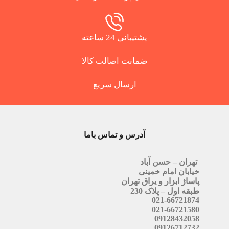
پشتیبانی 24 ساعته
ضمانت اصالت کالا
ارسال سریع
آدرس و تماس باما
تهران – حسن آباد
خیابان امام خمینی
پاساژ ابزار و یراق تهران
طبقه اول – پلاک 230
021-66721874
021-66721580
09128432058
09126712732