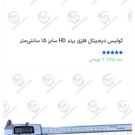
کولیس دیجیتال فلزی برند HD سایز ۱۵ سانتی‌متر
۲.۶۸۵.۰۰۰
تومان
امتیاز
5.00
از 5