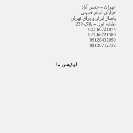
تهران – حسن آباد
خیابان امام خمینی
پاساژ ابزار و یراق تهران
طبقه اول – پلاک 230
021-66721874
021-66721580
09128432058
09126712732
لوکیشن ما