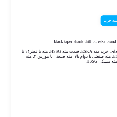
بد خرید
black-taper-shank-drill-bit-eska-bran
‌ای
,
خرید مته ESKA
,
قیمت مته HSSG
,
مته با قطر۱۴ تا
,
مته صنعتی با دوام بالا
,
مته صنعتی با مورس ۲
,
مته
ته مشکی HSSG