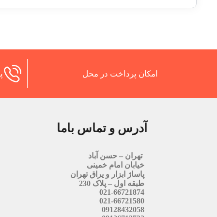
امکان پرداخت در محل
پش
آدرس و تماس باما
تهران – حسن آباد
خیابان امام خمینی
پاساژ ابزار و یراق تهران
طبقه اول – پلاک 230
021-66721874
021-66721580
09128432058