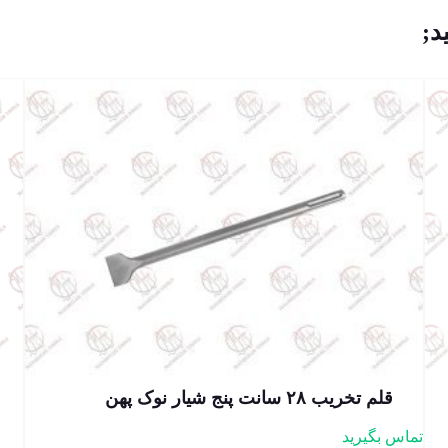
د;
قلم تخریب ۲۸ سانت پنج شیار نوک پهن
تماس بگیرید