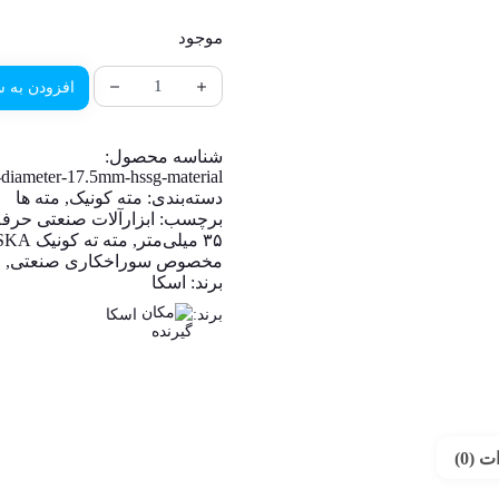
موجود
افزودن به س
شناسه محصول:
d-diameter-17.5mm-hssg-material
دسته‌بندی:
مته کونیک
,
مته ها
برچسب:
ابزارآلات صنعتی حرفه
۳۵ میلی‌متر
,
مته ته کونیک ESKA
مخصوص سوراخکاری صنعتی
,
م
برند:
اسکا
برند:
اسکا
 (0)