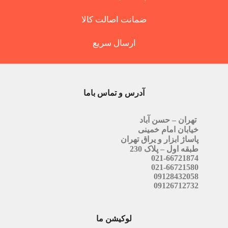
ضمانت اصالت کالا
ارسال سریع
آدرس و تماس باما
تهران – حسن آباد
خیابان امام خمینی
پاساژ ابزار و یراق تهران
طبقه اول – پلاک 230
021-66721874
021-66721580
09128432058
09126712732
لوکیشن ما