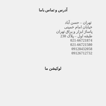
آدرس و تماس باما
تهران – حسن آباد
خیابان امام خمینی
پاساژ ابزار و یراق تهران
طبقه اول – پلاک 230
021-66721874
021-66721580
09128432058
09126712732
لوکیشن ما