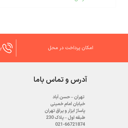
5.00
از 5
امکان پرداخت در محل
پش
آدرس و تماس باما
تهران – حسن آباد
خیابان امام خمینی
پاساژ ابزار و یراق تهران
طبقه اول – پلاک 230
021-66721874