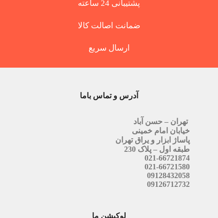
پشتیبانی 24 ساعته
ضمانت اصالت کالا
ارسال سریع
آدرس و تماس باما
تهران – حسن آباد
خیابان امام خمینی
پاساژ ابزار و یراق تهران
طبقه اول – پلاک 230
021-66721874
021-66721580
09128432058
09126712732
لوکیشن ما