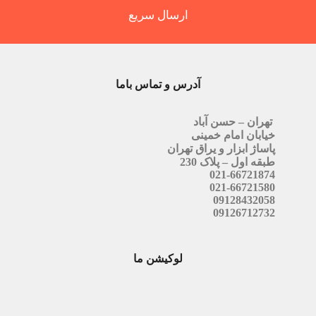
ارسال سریع
آدرس و تماس باما
تهران – حسن آباد
خیابان امام خمینی
پاساژ ابزار و یراق تهران
طبقه اول – پلاک 230
021-66721874
021-66721580
09128432058
09126712732
لوکیشن ما