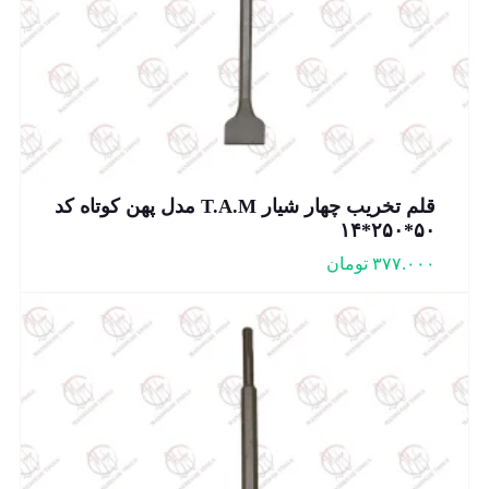
قلم تخریب چهار شیار T.A.M مدل پهن کوتاه کد
۵۰*۲۵۰*۱۴
۳۷۷.۰۰۰
تومان