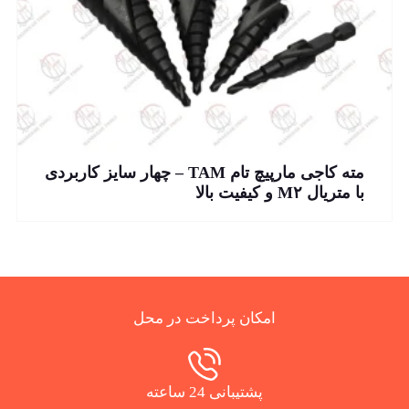
مته کاجی مارپیچ تام TAM – چهار سایز کاربردی
با متریال M۲ و کیفیت بالا
امکان پرداخت در محل
پشتیبانی 24 ساعته