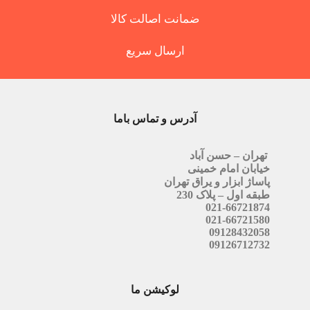
ضمانت اصالت کالا
ارسال سریع
آدرس و تماس باما
تهران – حسن آباد
خیابان امام خمینی
پاساژ ابزار و یراق تهران
طبقه اول – پلاک 230
021-66721874
021-66721580
09128432058
09126712732
لوکیشن ما