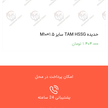
حدیده TAM HSSG سایز M۱۰×۱.۵
۱.۴۰۴.۰۰۰
تومان
امکان پرداخت در محل
پشتیبانی 24 ساعته