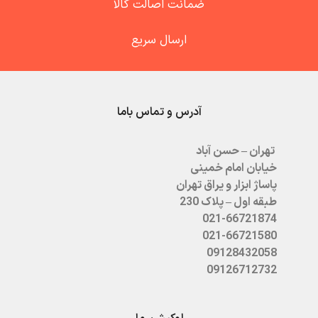
ضمانت اصالت کالا
ارسال سریع
آدرس و تماس باما
تهران – حسن آباد
خیابان امام خمینی
پاساژ ابزار و یراق تهران
طبقه اول – پلاک 230
021-66721874
021-66721580
09128432058
09126712732