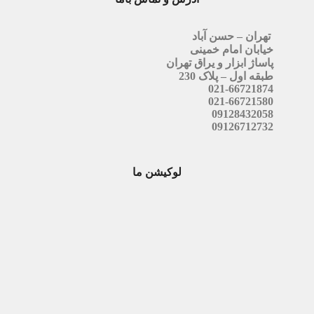
تهران – حسن آباد
خیابان امام خمینی
پاساژ ابزار و یراق تهران
طبقه اول – پلاک 230
021-66721874
021-66721580
09128432058
09126712732
لوکیشن ما