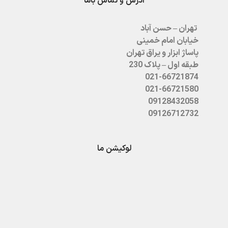
آدرس و تماس باما
تهران – حسن آباد
خیابان امام خمینی
پاساژ ابزار و یراق تهران
طبقه اول – پلاک 230
021-66721874
021-66721580
09128432058
09126712732
لوکیشن ما