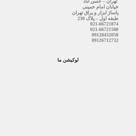
تهران – حسن آباد
خیابان امام خمینی
پاساژ ابزار و یراق تهران
طبقه اول – پلاک 230
021-66721874
021-66721580
09128432058
09126712732
لوکیشن ما