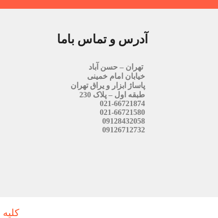
آدرس و تماس باما
تهران – حسن آباد
خیابان امام خمینی
پاساژ ابزار و یراق تهران
طبقه اول – پلاک 230
021-66721874
021-66721580
09128432058
09126712732
کلیه 