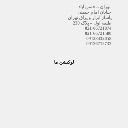
تهران – حسن آباد
خیابان امام خمینی
پاساژ ابزار و یراق تهران
طبقه اول – پلاک 230
021-66721874
021-66721580
09128432058
09126712732
لوکیشن ما