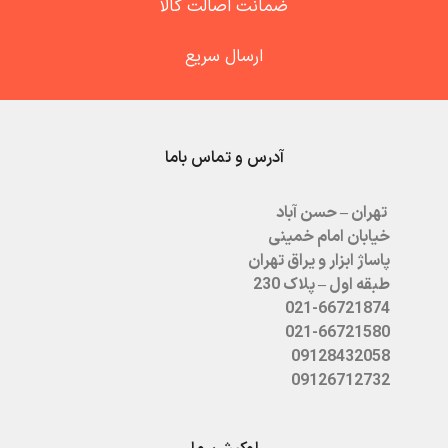
ضمانت اصالت کالا
ارسال سریع
آدرس و تماس باما
تهران – حسن آباد
خیابان امام خمینی
پاساژ ابزار و یراق تهران
طبقه اول – پلاک 230
021-66721874
021-66721580
09128432058
09126712732