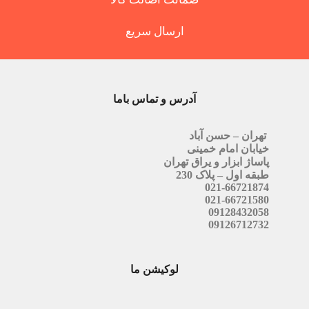
ارسال سریع
آدرس و تماس باما
تهران – حسن آباد
خیابان امام خمینی
پاساژ ابزار و یراق تهران
طبقه اول – پلاک 230
021-66721874
021-66721580
09128432058
09126712732
لوکیشن ما