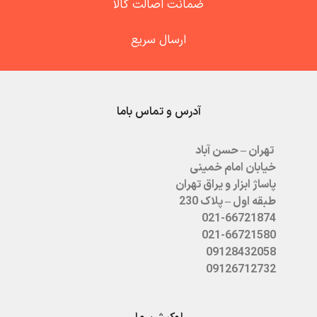
ضمانت اصالت کالا
ارسال سریع
آدرس و تماس باما
تهران – حسن آباد
خیابان امام خمینی
پاساژ ابزار و یراق تهران
طبقه اول – پلاک 230
021-66721874
021-66721580
09128432058
09126712732