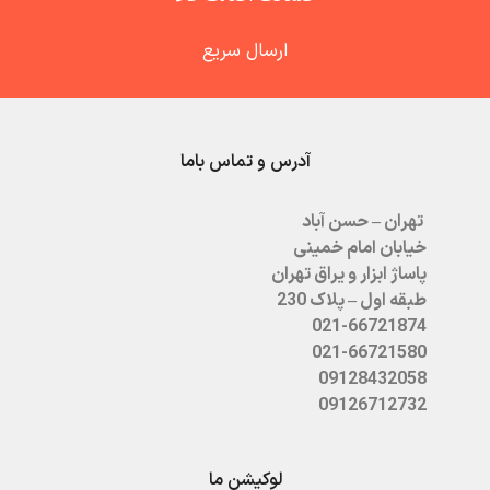
ارسال سریع
آدرس و تماس باما
تهران – حسن آباد
خیابان امام خمینی
پاساژ ابزار و یراق تهران
طبقه اول – پلاک 230
021-66721874
021-66721580
09128432058
09126712732
لوکیشن ما